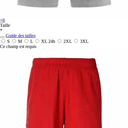
+0
Taille
*
Guide des tailles
S
M
L
XL
24h
2XL
3XL
Ce champ est requis