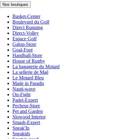
Nos boutiques
Basket-Center
Boulevard du Golf
Direct Running
Direct-Volley
Espace Golf
Galop-Store
Goal-Foot
Handball-Store
House of Rugby
La bagagerie du Motard
La sellerie de Maé
Le Motard Bleu
Made in Paradis
Nauti-wave
On-Fight
Padel-Expert
Pecheur-Store
Pet and Garden
Slowood Interior
Smash-Expert
Sneak'In
Sneakids