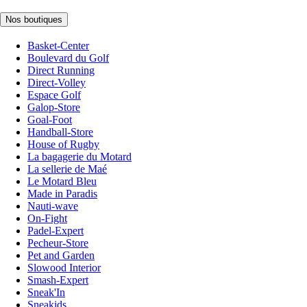
Nos boutiques
Basket-Center
Boulevard du Golf
Direct Running
Direct-Volley
Espace Golf
Galop-Store
Goal-Foot
Handball-Store
House of Rugby
La bagagerie du Motard
La sellerie de Maé
Le Motard Bleu
Made in Paradis
Nauti-wave
On-Fight
Padel-Expert
Pecheur-Store
Pet and Garden
Slowood Interior
Smash-Expert
Sneak'In
Sneakids