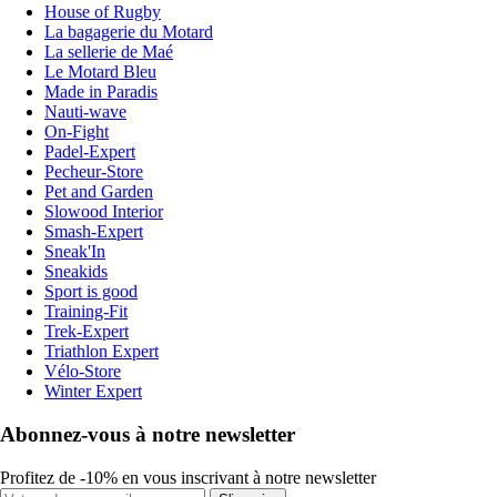
House of Rugby
La bagagerie du Motard
La sellerie de Maé
Le Motard Bleu
Made in Paradis
Nauti-wave
On-Fight
Padel-Expert
Pecheur-Store
Pet and Garden
Slowood Interior
Smash-Expert
Sneak'In
Sneakids
Sport is good
Training-Fit
Trek-Expert
Triathlon Expert
Vélo-Store
Winter Expert
Abonnez-vous à notre newsletter
Profitez de -10% en vous inscrivant à notre newsletter