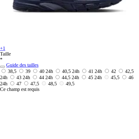
+1
Taille
*
Guide des tailles
38,5
39
40
24h
40,5
24h
41
24h
42
42,5
24h
43
24h
44
24h
44,5
24h
45
24h
45,5
46
24h
47
47,5
48,5
49,5
Ce champ est requis