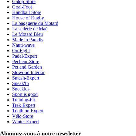
Galop-Store
Goal-Foot
Handball-Store
House of Rugby
La bagagerie du Motard
La sellerie de Maé
Le Motard Bleu
Made in Paradis
Nauti-wave
On-Fight
Padel-Expert
Pecheur-Store
Pet and Garden
Slowood Interior
Smash-Expert
Sneak'In
Sneakids
Sport is good
Training-Fit
Trek-Expert
Triathlon Expert
Vélo-Store
Winter Expert
Abonnez-vous à notre newsletter