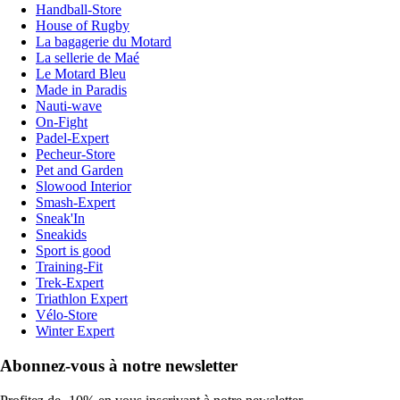
Handball-Store
House of Rugby
La bagagerie du Motard
La sellerie de Maé
Le Motard Bleu
Made in Paradis
Nauti-wave
On-Fight
Padel-Expert
Pecheur-Store
Pet and Garden
Slowood Interior
Smash-Expert
Sneak'In
Sneakids
Sport is good
Training-Fit
Trek-Expert
Triathlon Expert
Vélo-Store
Winter Expert
Abonnez-vous à notre newsletter