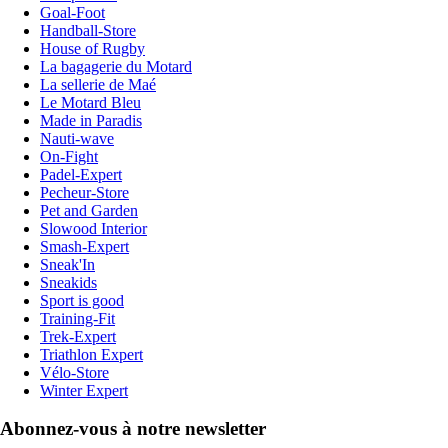
Goal-Foot
Handball-Store
House of Rugby
La bagagerie du Motard
La sellerie de Maé
Le Motard Bleu
Made in Paradis
Nauti-wave
On-Fight
Padel-Expert
Pecheur-Store
Pet and Garden
Slowood Interior
Smash-Expert
Sneak'In
Sneakids
Sport is good
Training-Fit
Trek-Expert
Triathlon Expert
Vélo-Store
Winter Expert
Abonnez-vous à notre newsletter