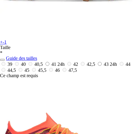
+-1
Taille
*
Guide des tailles
39
40
40,5
41
24h
42
42,5
43
24h
44
44,5
45
45,5
46
47,5
Ce champ est requis