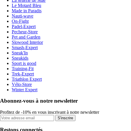
La sellerie de Maé
Le Motard Bleu
Made in Paradis
Nauti-wave
On-Fight
Padel-Expert
Pecheur-Store
Pet and Garden
Slowood Interior
Smash-Expert
Sneak'In
Sneakids
Sport is good
Training-Fit
Trek-Expert
Triathlon Expert
Vélo-Store
Winter Expert
Abonnez-vous à notre newsletter
Profitez de -10% en vous inscrivant à notre newsletter
S'inscrire
Restons connectés