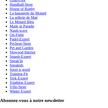
Goal-Foot
Handball-Store
House of Rugby
La bagagerie du Motard
La sellerie de Maé
Le Motard Bleu
Made in Paradis
Nauti-wave
On-Fight
Padel-Expert
Pecheur-Store
Pet and Garden
Slowood Interior
Smash-Expert
Sneak'In
Sneakids
Sport is good
Training-Fit
Trek-Expert
Triathlon Expert
Vélo-Store
Winter Expert
Abonnez-vous à notre newsletter