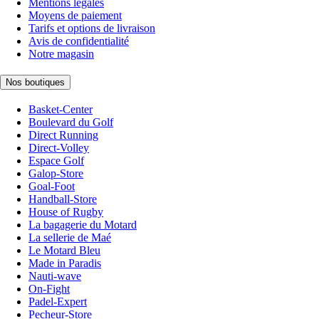
Mentions légales
Moyens de paiement
Tarifs et options de livraison
Avis de confidentialité
Notre magasin
Nos boutiques
Basket-Center
Boulevard du Golf
Direct Running
Direct-Volley
Espace Golf
Galop-Store
Goal-Foot
Handball-Store
House of Rugby
La bagagerie du Motard
La sellerie de Maé
Le Motard Bleu
Made in Paradis
Nauti-wave
On-Fight
Padel-Expert
Pecheur-Store