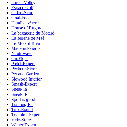
Direct-Volley
Espace Golf
Galop-Store
Goal-Foot
Handball-Store
House of Rugby
La bagagerie du Motard
La sellerie de Maé
Le Motard Bleu
Made in Paradis
Nauti-wave
On-Fight
Padel-Expert
Pecheur-Store
Pet and Garden
Slowood Interior
Smash-Expert
Sneak'In
Sneakids
Sport is good
Training-Fit
Trek-Expert
Triathlon Expert
Vélo-Store
Winter Expert