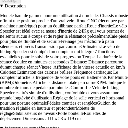
Loading...
Description
Modèle haut de gamme pour une utilisation à domicile. Châssis robuste
offrant une position proche d'un vrai vélo. Roue CNC (découpée par
machine numérique) pour un équilibrage parfait.Roue d'inertie:Le vélo
Speeder est idéal avec sa masse d'inertie de 24Kg qui vous permet de
ne sentir aucun à-coups et de régler la résistance précisémentCale-pieds
pour plus de fluidité et de sécuritéFreinage par mâchoire à patin
silencieux et précisTransmission par courroieOrdinateur:Le vélo de
biking Speeder est équipé d'un compteur qui intègre 7 fonctions
essentielles pour le suivi de votre progression.Temps: La durée de la
séance écoulée en minutes et secondes Distance: Distance parcourue
durant chaque séanceVitesse: Affichage de la vitesse actuelle en km/h
Calories: Estimation des calories brûlées Fréquence cardiaque: Le
compteur affiche la fréquence de votre pouls en Battements Par Minute
(BPM)Odomètre: Affiche la distance totale parcourueRPM: Indique le
nombre de tours de pédale par minutes.Confort:Le Vélo de biking
Speeder est très simple d'utilisation, confortable et vous assure une
grande longévité d'utilisation.Réglage de la selle vertical et horizontal
pour une posture optimalePédales crantées et sangléesGuidon de
triathlon réglable en hauteur et profondeurMolette de
réglageStabilisateurs de niveauxPorte bouteilleRoulettes de
déplacementDimensions : 111 x 53 x 119 cm