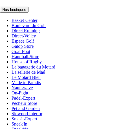
Nos boutiques
Basket-Center
Boulevard du Golf
Direct Running
Direct-Volley
Espace Golf
Galop-Store
Goal-Foot
Handball-Store
House of Rugby
La bagagerie du Motard
La sellerie de Maé
Le Motard Bleu
Made in Paradis
Nauti-wave
On-Fight
Padel-Expert
Pecheur-Store
Pet and Garden
Slowood Interior
Smash-Expert
Sneak'In