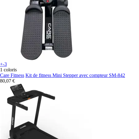
+-3
1 coloris
Care Fitness
Kit de fitness Mini Stepper avec compteur SM-842
80,07 €