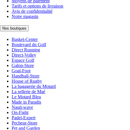
Moyens de paiement
Tarifs et options de livraison
Avis de confidentialité
Notre magasin
Nos boutiques
Basket-Center
Boulevard du Golf
Direct Running
Direct-Volley
Espace Golf
Galop-Store
Goal-Foot
Handball-Store
House of Rugby
La bagagerie du Motard
La sellerie de Maé
Le Motard Bleu
Made in Paradis
Nauti-wave
On-Fight
Padel-Expert
Pecheur-Store
Pet and Garden