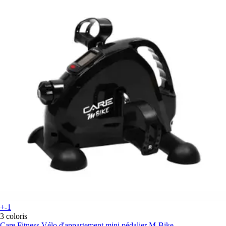
+-1
3 coloris
Care Fitness
Vélo d'appartement mini pédalier M-Bike