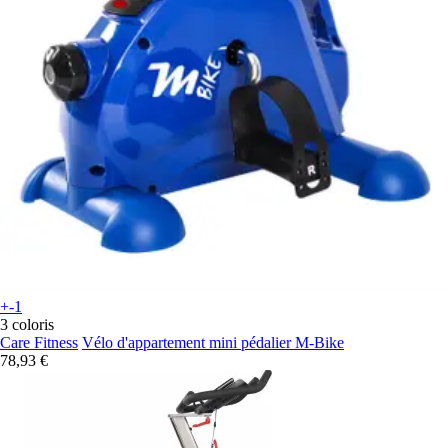
+-1
3 coloris
Care Fitness
Vélo d'appartement mini pédalier M-Bike
78,93 €