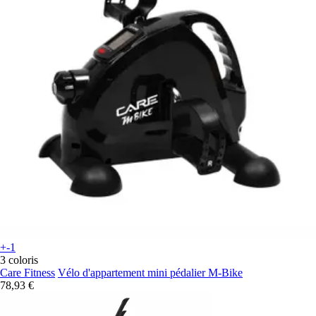
+-1
3 coloris
Care Fitness
Vélo d'appartement mini pédalier M-Bike
78,93 €