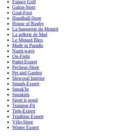
Espace Golf
Galop-Store
Goal-Foot
Handball-Store
House of Rugby
La bagagerie du Motard
La sellerie de Maé
Le Motard Bleu
Made in Paradis
Nauti-wave
On-Fight
Padel-Expert
Pecheur-Store
Pet and Garden
Slowood Interior
Smash-Expert
Sneak'In
Sneakids
Sport is good
Training-Fit
Trek-Expert
Triathlon Expert
Vélo-Store
Winter Expert