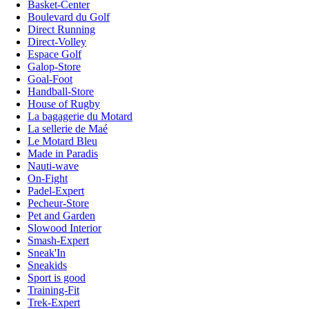
Basket-Center
Boulevard du Golf
Direct Running
Direct-Volley
Espace Golf
Galop-Store
Goal-Foot
Handball-Store
House of Rugby
La bagagerie du Motard
La sellerie de Maé
Le Motard Bleu
Made in Paradis
Nauti-wave
On-Fight
Padel-Expert
Pecheur-Store
Pet and Garden
Slowood Interior
Smash-Expert
Sneak'In
Sneakids
Sport is good
Training-Fit
Trek-Expert