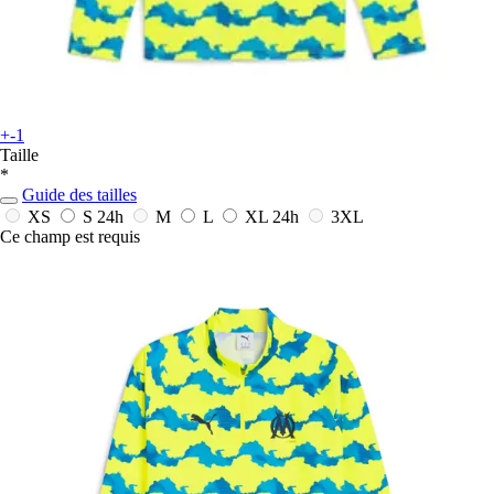
+-1
Taille
*
Guide des tailles
XS
S
24h
M
L
XL
24h
3XL
Ce champ est requis