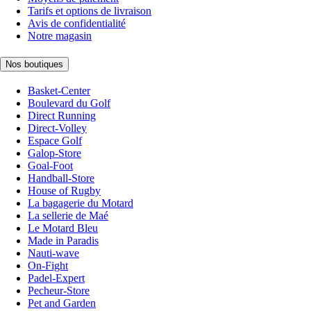
Tarifs et options de livraison
Avis de confidentialité
Notre magasin
Nos boutiques
Basket-Center
Boulevard du Golf
Direct Running
Direct-Volley
Espace Golf
Galop-Store
Goal-Foot
Handball-Store
House of Rugby
La bagagerie du Motard
La sellerie de Maé
Le Motard Bleu
Made in Paradis
Nauti-wave
On-Fight
Padel-Expert
Pecheur-Store
Pet and Garden