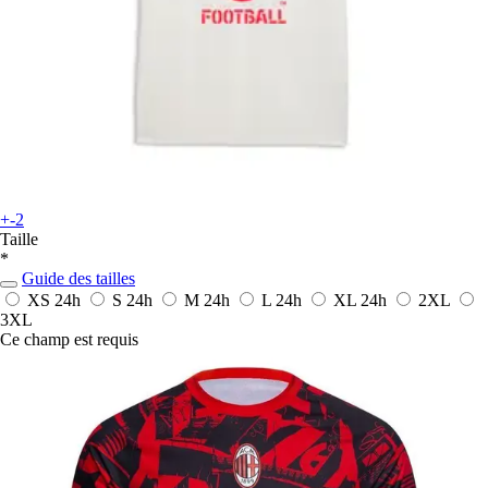
+-2
Taille
*
Guide des tailles
XS
24h
S
24h
M
24h
L
24h
XL
24h
2XL
3XL
Ce champ est requis