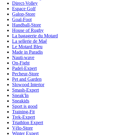
Direct-Volley
Espace Golf
Galop-Store
Goal-Foot
Handball-Store
House of Rugby
La bagagerie du Motard
La sellerie de Maé
Le Motard Bleu
Made in Paradis
Nauti-wave
On-Fight
Padel-Expert
Pecheur-Store
Pet and Garden
Slowood Interior
Smash-Expert
Sneak'In
Sneakids
Sport is good
Training-Fit
Trek-Expert
Triathlon Expert
Vélo-Store
Winter Expert