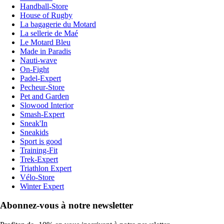
Handball-Store
House of Rugby
La bagagerie du Motard
La sellerie de Maé
Le Motard Bleu
Made in Paradis
Nauti-wave
On-Fight
Padel-Expert
Pecheur-Store
Pet and Garden
Slowood Interior
Smash-Expert
Sneak'In
Sneakids
Sport is good
Training-Fit
Trek-Expert
Triathlon Expert
Vélo-Store
Winter Expert
Abonnez-vous à notre newsletter