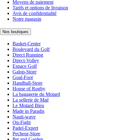
Moyens de paiement
Tarifs et options de livraison
Avis de confidentialité
Notre magasin
Nos boutiques
Basket-Center
Boulevard du Golf
Direct Running
Direct-Volley
Espace Golf
Galop-Store
Goal-Foot
Handball-Store
House of Rugby
La bagagerie du Motard
La sellerie de Maé
Le Motard Bleu
Made in Paradis
Nauti-wave
On-Fight
Padel-Expert
Pecheur-Store
Pet and Garden