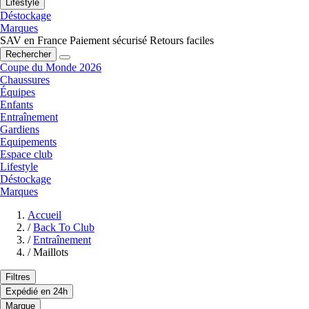
Lifestyle
Déstockage
Marques
SAV en France
Paiement sécurisé
Retours faciles
Rechercher
Coupe du Monde 2026
Chaussures
Équipes
Enfants
Entraînement
Gardiens
Equipements
Espace club
Lifestyle
Déstockage
Marques
Accueil
/
Back To Club
/
Entraînement
/
Maillots
Filtres
Expédié en 24h
Marque