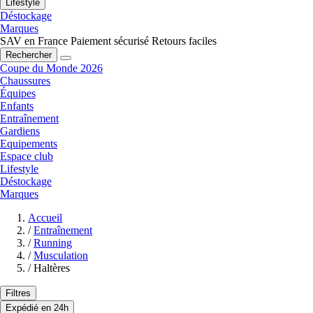
Lifestyle
Déstockage
Marques
SAV en France
Paiement sécurisé
Retours faciles
Rechercher
Coupe du Monde 2026
Chaussures
Équipes
Enfants
Entraînement
Gardiens
Equipements
Espace club
Lifestyle
Déstockage
Marques
Accueil
/
Entraînement
/
Running
/
Musculation
/
Haltères
Filtres
Expédié en 24h