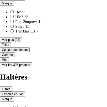
Marque
Head
5
HMS
66
Pure 2improve
11
Sporti
11
Tremblay CT
7
Voir plus
(21)
Taille
Couleur dominante
Gamme
Prix
Voir les 307 produits
Haltères
Filtres
Expédié en 24h
Marque