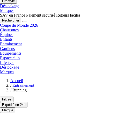
Lifestyle
Déstockage
Marques
SAV en France
Paiement sécurisé
Retours faciles
Rechercher
Coupe du Monde 2026
Chaussures
Équipes
Enfants
Entraînement
Gardiens
Equipements
Espace club
Lifestyle
Déstockage
Marques
Accueil
/
Entraînement
/
Running
Filtres
Expédié en 24h
Marque