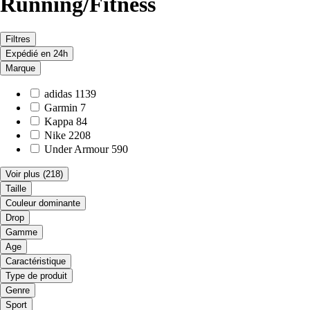
Running/Fitness
Filtres
Expédié en 24h
Marque
adidas
1139
Garmin
7
Kappa
84
Nike
2208
Under Armour
590
Voir plus
(218)
Taille
Couleur dominante
Drop
Gamme
Age
Caractéristique
Type de produit
Genre
Sport