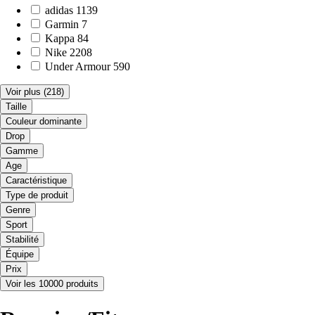
adidas
1139
Garmin
7
Kappa
84
Nike
2208
Under Armour
590
Voir plus
(218)
Taille
Couleur dominante
Drop
Gamme
Age
Caractéristique
Type de produit
Genre
Sport
Stabilité
Équipe
Prix
Voir les 10000 produits