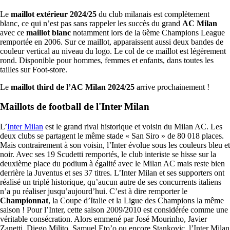
Le
maillot extérieur
2024/25
du club milanais est complètement
blanc, ce qui n’est pas sans rappeler les succès du grand
AC Milan
avec ce
maillot blanc
notamment lors de la 6ème Champions League
remportée en 2006. Sur ce maillot, apparaissent aussi deux bandes de
couleur vertical au niveau du logo. Le col de ce maillot est légèrement
rond. Disponible pour hommes, femmes et enfants, dans toutes les
tailles sur Foot-store.
Le
maillot third de l’AC Milan
2024/25
arrive prochainement !
Maillots de football de l'Inter Milan
L’
Inter Milan
est le grand rival historique et voisin du Milan AC. Les
deux clubs se partagent le même stade « San Siro » de 80 018 places.
Mais contrairement à son voisin, l’Inter évolue sous les couleurs bleu et
noir. Avec ses 19 Scudetti remportés, le club interiste se hisse sur la
deuxième place du podium à égalité avec le Milan AC mais reste bien
derrière la Juventus et ses 37 titres. L’Inter Milan et ses supporters ont
réalisé un triplé historique, qu’aucun autre de ses concurrents italiens
n’a pu réaliser jusqu’aujourd’hui. C’est à dire remporter le
Championnat
, la Coupe d’Italie et la Ligue des Champions la même
saison ! Pour l’Inter, cette saison 2009/2010 est considérée comme une
véritable consécration. Alors emmené par José Mourinho, Javier
Zanetti, Diego Milito, Samuel Eto’o ou encore Stankovic, l’Inter Milan