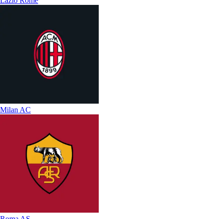
Lazio Rome
Milan AC
Roma AS