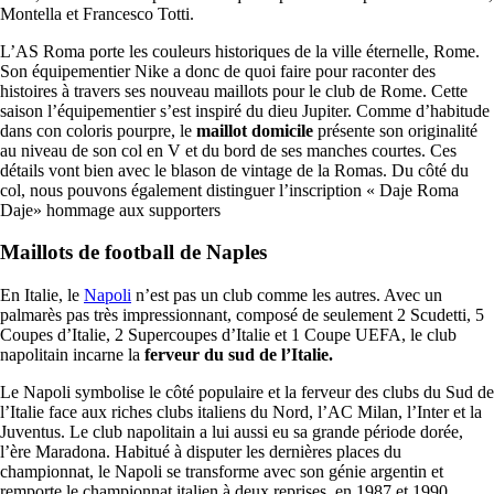
Montella et Francesco Totti.
L’AS Roma porte les couleurs historiques de la ville éternelle, Rome.
Son équipementier Nike a donc de quoi faire pour raconter des
histoires à travers ses nouveau maillots pour le club de Rome. Cette
saison l’équipementier s’est inspiré du dieu Jupiter. Comme d’habitude
dans con coloris pourpre, le
maillot domicile
présente son originalité
au niveau de son col en V et du bord de ses manches courtes. Ces
détails vont bien avec le blason de vintage de la Romas. Du côté du
col, nous pouvons également distinguer l’inscription « Daje Roma
Daje» hommage aux supporters
Maillots de football de Naples
En Italie, le
Napoli
n’est pas un club comme les autres. Avec un
palmarès pas très impressionnant, composé de seulement 2 Scudetti, 5
Coupes d’Italie, 2 Supercoupes d’Italie et 1 Coupe UEFA, le club
napolitain incarne la
ferveur du sud de l’Italie.
Le Napoli symbolise le côté populaire et la ferveur des clubs du Sud de
l’Italie face aux riches clubs italiens du Nord, l’AC Milan, l’Inter et la
Juventus. Le club napolitain a lui aussi eu sa grande période dorée,
l’ère Maradona. Habitué à disputer les dernières places du
championnat, le Napoli se transforme avec son génie argentin et
remporte le championnat italien à deux reprises, en 1987 et 1990.