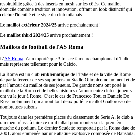
respirabilité grâce à des inserts en mesh sur les côtés. Ce maillot
domicile combine tradition et innovation, offrant un look distinctif qui
célèbre l'identité et le style du club milanais.
Le
maillot extérieur
2024/25
arrive prochainement !
Le maillot third 2024/25
arrive prochainement !
Maillots de football de l'AS Roma
L’
AS Roma
n’a remporté que 3 fois ce fameux championnat d’Italie
mais représente tellement pour le Calcio.
La Roma est un club
emblématique
de l’Italie et de la ville de Rome
de par la ferveur de ses supporters au Stadio Olimpico notamment et de
par l’amour du maillot de ses joueurs. De grands noms ont porté le
maillot de la Roma et de belles histoires d’amour entre club et joueurs
ont vu le jour à Rome. C’est le cas de Francesco Totti et Daniele De
Rossi notamment qui auront tout deux porté le maillot Giallorosso de
nombreuses saisons.
Toujours dans les premières places du classement de Serie A, le club a
rarement réussi à faire ce qu’il fallait pour monter sur la première
marche du podium. Le dernier Scudetto remportait par la Roma date de
2001, alors emmenée par une attaque explosive composée de Batistuta,