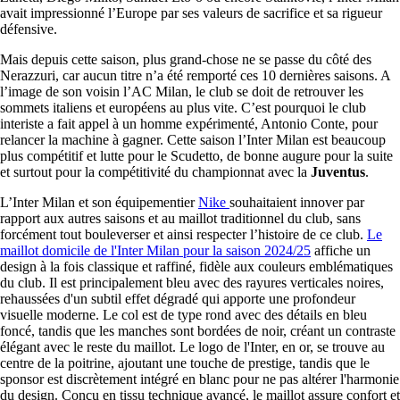
avait impressionné l’Europe par ses valeurs de sacrifice et sa rigueur
défensive.
Mais depuis cette saison, plus grand-chose ne se passe du côté des
Nerazzuri, car aucun titre n’a été remporté ces 10 dernières saisons. A
l’image de son voisin l’AC Milan, le club se doit de retrouver les
sommets italiens et européens au plus vite. C’est pourquoi le club
interiste a fait appel à un homme expérimenté, Antonio Conte, pour
relancer la machine à gagner. Cette saison l’Inter Milan est beaucoup
plus compétitif et lutte pour le Scudetto, de bonne augure pour la suite
et surtout pour la compétitivité du championnat avec la
Juventus
.
L’Inter Milan et son équipementier
Nike
souhaitaient innover par
rapport aux autres saisons et au maillot traditionnel du club, sans
forcément tout bouleverser et ainsi respecter l’histoire de ce club.
Le
maillot domicile de l'Inter Milan pour la saison 2024/25
affiche un
design à la fois classique et raffiné, fidèle aux couleurs emblématiques
du club. Il est principalement bleu avec des rayures verticales noires,
rehaussées d'un subtil effet dégradé qui apporte une profondeur
visuelle moderne. Le col est de type rond avec des détails en bleu
foncé, tandis que les manches sont bordées de noir, créant un contraste
élégant avec le reste du maillot. Le logo de l'Inter, en or, se trouve au
centre de la poitrine, ajoutant une touche de prestige, tandis que le
sponsor est discrètement intégré en blanc pour ne pas altérer l'harmonie
du design. Conçu en tissu technique avancé, le maillot assure confort et