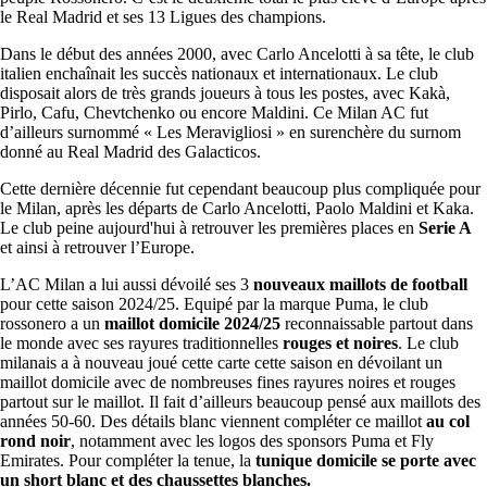
le Real Madrid et ses 13 Ligues des champions.
Dans le début des années 2000, avec Carlo Ancelotti à sa tête, le club
italien enchaînait les succès nationaux et internationaux. Le club
disposait alors de très grands joueurs à tous les postes, avec Kakà,
Pirlo, Cafu, Chevtchenko ou encore Maldini. Ce Milan AC fut
d’ailleurs surnommé « Les Meravigliosi » en surenchère du surnom
donné au Real Madrid des Galacticos.
Cette dernière décennie fut cependant beaucoup plus compliquée pour
le Milan, après les départs de Carlo Ancelotti, Paolo Maldini et Kaka.
Le club peine aujourd'hui à retrouver les premières places en
Serie A
et ainsi à retrouver l’Europe.
L’AC Milan a lui aussi dévoilé ses 3
nouveaux maillots de football
pour cette saison 2024/25. Equipé par la marque Puma, le club
rossonero a un
maillot domicile 2024/25
reconnaissable partout dans
le monde avec ses rayures traditionnelles
rouges et noires
. Le club
milanais a à nouveau joué cette carte cette saison en dévoilant un
maillot domicile avec de nombreuses fines rayures noires et rouges
partout sur le maillot. Il fait d’ailleurs beaucoup pensé aux maillots des
années 50-60. Des détails blanc viennent compléter ce maillot
au col
rond noir
, notamment avec les logos des sponsors Puma et Fly
Emirates. Pour compléter la tenue, la
tunique domicile se porte avec
un short blanc et des chaussettes blanches.