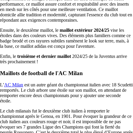
performance, ce maillot assure confort et respirabilité avec des inserts
en mesh sur les côtés pour une meilleure ventilation. Ce maillot
domicile allie tradition et modernité, capturant l'essence du club tout en
répondant aux exigences contemporaines.
Ensuite, le deuxième maillot, le
maillot extérieur 2024/25
vise les
étoiles dans des couleurs vives. Des éléments plus familiers comme ce
badge brodé et ces rayures subtiles ramènent le look sur terre, mais, à
la base, ce maillot adidas est conçu pour l'aventure.
Enfin, le
troisième et dernier maillot
2024/25 de la Juventus arrive
très prochainement !
Maillots de football de l'AC Milan
L’
AC Milan
est un autre géant du championnat italien avec 18 Scudetti
remportés. Le club arbore une étoile sur son maillot, en attendant de
remporter encore deux championnats pour y ajouter une seconde
étoile.
Le club milanais fut le deuxième club italien à remporter le
championnat après le Genoa, en 1901. Pour évoquer la grandeur de ce
club italien aux couleurs rouge et noir, il est impossible de ne pas
évoquer ses 7 grandes Ligue des Champions qui font la fierté du
peuple Rossonero. C’est le deuxième total le plus élevé d’Europe après