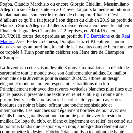
Pogba, Claudio Marchisio ou encore Giorgio Chiellini. Massimiliano
Allegri lui succèda ensuite en 2014 avec toujours la même ambition sur
le plan national, soulever le trophée de champion d’Italie. C’est
d’ailleurs ce qu’il a fait jusqu’à son départ du club en 2019 au profit de
Maurizio Sarri. Allegri a d’ailleurs même réussi à emmener le club en
Finale de Ligue des Champions à 2 reprises, en 2014/15 et en
2017/2018, toutes deux perdues au profit du
FC Barcelone
et du
Real
Madrid
. Avec Federico Chiesa, Douglas Luiz et Khéphren Thuram
dans ses rangs aujourd’hui, le club de la Juventus compte bien ramener
ce trophée à Turin pour enfin célébrer son 3ème titre de Champion
d’Europe.
La Juventus a cette saison dévoilé 3 nouveaux maillots et a décidé de
surprendre tout le monde avec son équipementier adidas. Le maillot
domicile de la Juventus pour la saison 2024/25 arbore un design
élégant et moderne tout en respectant les traditions du club.
Principalement noir avec des rayures verticales blanches plus fines que
par le passé, il présente une texture en relief subtile qui donne une
profondeur visuelle aux rayures. Le col est de type polo avec des
bordures en noir et blanc, offrant une touche sophistiquée et
intemporelle. Les manches sont également bordées de noir avec des
détails blancs, garantissant une harmonie parfaite avec le reste du
maillot. Le logo du club, en blanc et légèrement en relief, est centré sur
la poitrine, tandis que le sponsor, en noir, s’intègre discrètement sans
compromettre le design. Fabriqué dans un tissu technique de haute