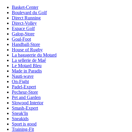
Basket-Center
Boulevard du Golf
Direct Running
Direct-Volley
Espace Golf
Galop-Store
Goal-Foot
Handball-Store
House of Rugby
La bagagerie du Motard
La sellerie de Maé
Le Motard Bleu
Made in Paradis
Nauti-wave
On-Fight
Padel-Expert
Pecheur-Store
Pet and Garden
Slowood Interior
Smash-Expert
Sneak'In
Sneakids
Sport is good
Training-Fit