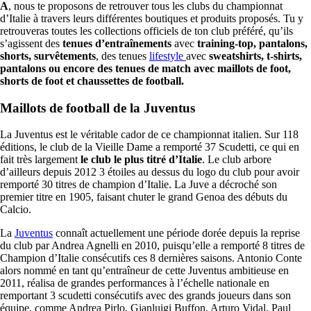
A
, nous te proposons de retrouver tous les clubs du championnat
d’Italie à travers leurs différentes boutiques et produits proposés. Tu y
retrouveras toutes les collections officiels de ton club préféré, qu’ils
s’agissent des
tenues d’entraînements
avec
training-top, pantalons,
shorts, survêtements
, des tenues
lifestyle
avec
sweatshirts, t-shirts,
pantalons ou encore des tenues de match avec maillots de foot,
shorts de foot et chaussettes de football.
Maillots de football de la Juventus
La Juventus est le véritable cador de ce championnat italien. Sur 118
éditions, le club de la Vieille Dame a remporté 37 Scudetti, ce qui en
fait très largement
le club le plus titré d’Italie
. Le club arbore
d’ailleurs depuis 2012 3 étoiles au dessus du logo du club pour avoir
remporté 30 titres de champion d’Italie. La Juve a décroché son
premier titre en 1905, faisant chuter le grand Genoa des débuts du
Calcio.
La
Juventus
connaît actuellement une période dorée depuis la reprise
du club par Andrea Agnelli en 2010, puisqu’elle a remporté 8 titres de
Champion d’Italie consécutifs ces 8 dernières saisons. Antonio Conte
alors nommé en tant qu’entraîneur de cette Juventus ambitieuse en
2011, réalisa de grandes performances à l’échelle nationale en
remportant 3 scudetti consécutifs avec des grands joueurs dans son
équipe, comme Andrea Pirlo, Gianluigi Buffon, Arturo Vidal, Paul