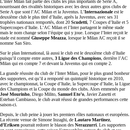
L’Inter Milan fait partie des clubs les plus importants de Serie A,
nourrissant des rivalités historiques avec les deux autres gros clubs de
Serie A que sont l’AC Milan et la Juventus. L’
Internazionale
est le
deuxième club le plus titré d’Italie, après la Juventus, avec ses 31
trophées nationaux remportés, dont 20
Scudetti
, 7 Coupes d’Italie et 5
Supercoupes d’Italie. L’AC Milan et l’Inter partagent le même stade
mais le nom change selon l’équipe qui y joue. Lorsque l’Inter reçoit le
stade est nommé
Giuseppe Meazza
, lorsque le Milan AC reçoit il se
nomme San Siro.
Sur le plan International, là aussi le club est le deuxième club d’Italie
puisqu’il compte entre autres,
3 Ligue des Champions
, derrière l’AC
Milan qui en compte 7 et devant la Juventus qui en compte 2.
La grande réussite du club de l’Inter Milan, pour le plus grand bonheur
des supporters, est qu’il a remporté un quintuplé historique en 2010,
avec le championnat, la Coupe d’Italie, la Supercoupe d’Italie, la Ligue
des Champions et la Coupe du monde des clubs. Alors emmenés par
José Mourinho
, Diego Milito,
Samuel Eto’o
, Javier Zanetti et
Esteban Cambiasso, le club avait réussi de grandes performances cette
saison-ci.
Depuis, le club peine à jouer les premiers rôles nationaux et européens.
La récente venue de Simone Inzaghi, de
Lautaro Martinez
,
d’Eriksen
pourrait redorer le blason des
Nerazzurri
. Les supporters