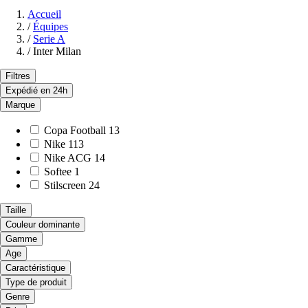
Accueil
/
Équipes
/
Serie A
/
Inter Milan
Filtres
Expédié en 24h
Marque
Copa Football
13
Nike
113
Nike ACG
14
Softee
1
Stilscreen
24
Taille
Couleur dominante
Gamme
Age
Caractéristique
Type de produit
Genre