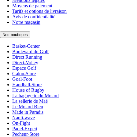
Mentions légales
Moyens de paiement
Tarifs et options de livraison
Avis de confidentialité
Notre magasin
Nos boutiques
Basket-Center
Boulevard du Golf
Direct Running
Direct-Volley
Espace Golf
Galop-Store
Goal-Foot
Handball-Store
House of Rugby
La bagagerie du Motard
La sellerie de Maé
Le Motard Bleu
Made in Paradis
Nauti-wave
On-Fight
Padel-Expert
Pecheur-Store