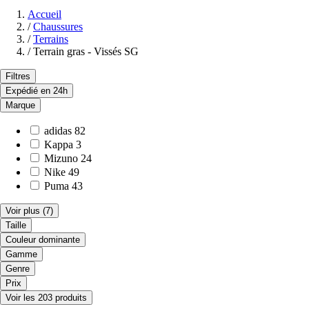
Accueil
/
Chaussures
/
Terrains
/
Terrain gras - Vissés SG
Filtres
Expédié en 24h
Marque
adidas
82
Kappa
3
Mizuno
24
Nike
49
Puma
43
Voir plus
(7)
Taille
Couleur dominante
Gamme
Genre
Prix
Voir les 203 produits