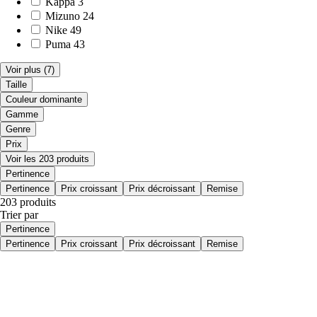
Kappa
3
Mizuno
24
Nike
49
Puma
43
Voir plus
(7)
Taille
Couleur dominante
Gamme
Genre
Prix
Voir les 203 produits
Pertinence
Pertinence
Prix croissant
Prix décroissant
Remise
203 produits
Trier par
Pertinence
Pertinence
Prix croissant
Prix décroissant
Remise