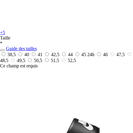
+5
Taille
*
Guide des tailles
38,5
40
41
42,5
44
45
24h
46
47,5
48,5
49,5
50,5
51,5
52,5
Ce champ est requis