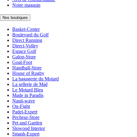
Notre magasin
Nos boutiques
Basket-Center
Boulevard du Golf
Direct Running
Direct-Volley
Espace Golf
Galop-Store
Goal-Foot
Handball-Store
House of Rugby
La bagagerie du Motard
La sellerie de Maé
Le Motard Bleu
Made in Paradis
Nauti-wave
On-Fight
Padel-Expert
Pecheur-Store
Pet and Garden
Slowood Interior
Smash-Expert