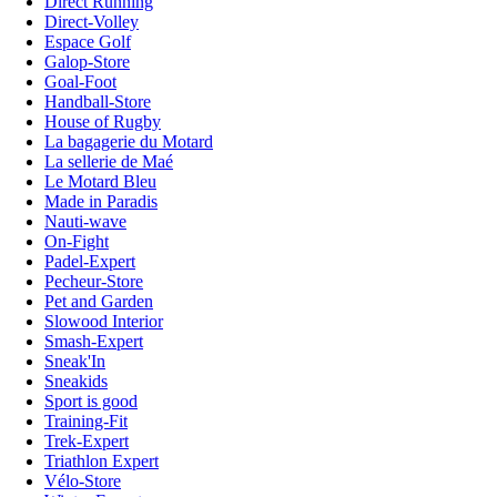
Direct Running
Direct-Volley
Espace Golf
Galop-Store
Goal-Foot
Handball-Store
House of Rugby
La bagagerie du Motard
La sellerie de Maé
Le Motard Bleu
Made in Paradis
Nauti-wave
On-Fight
Padel-Expert
Pecheur-Store
Pet and Garden
Slowood Interior
Smash-Expert
Sneak'In
Sneakids
Sport is good
Training-Fit
Trek-Expert
Triathlon Expert
Vélo-Store