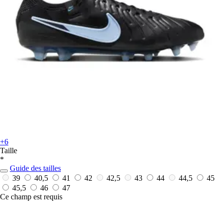
+6
Taille
*
Guide des tailles
39
40,5
41
42
42,5
43
44
44,5
45
45,5
46
47
Ce champ est requis