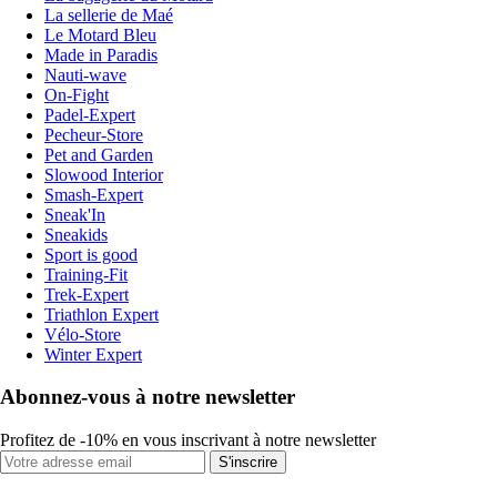
La sellerie de Maé
Le Motard Bleu
Made in Paradis
Nauti-wave
On-Fight
Padel-Expert
Pecheur-Store
Pet and Garden
Slowood Interior
Smash-Expert
Sneak'In
Sneakids
Sport is good
Training-Fit
Trek-Expert
Triathlon Expert
Vélo-Store
Winter Expert
Abonnez-vous à notre newsletter
Profitez de -10% en vous inscrivant à notre newsletter
S'inscrire