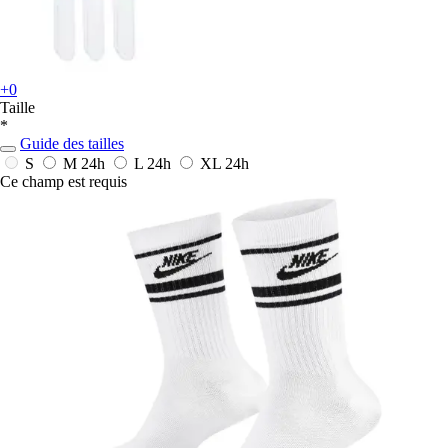
+0
Taille
*
Guide des tailles
S
M
24h
L
24h
XL
24h
Ce champ est requis