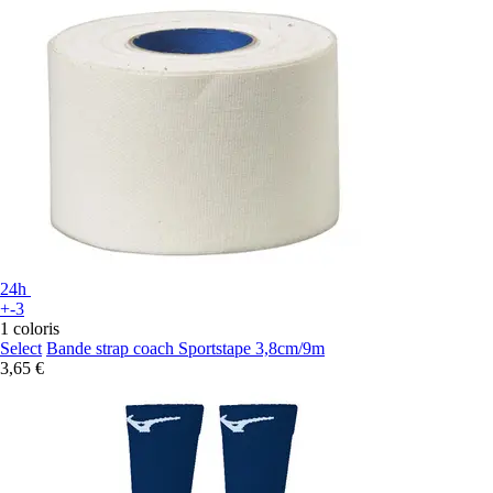
24h
+-3
1 coloris
Select
Bande strap coach Sportstape 3,8cm/9m
3,65 €