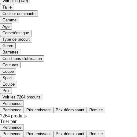
Voir plus
(149)
Taille
Couleur dominante
Gamme
Age
Caractéristique
Type de produit
Genre
Barrettes
Conditions d'utilisation
Coutures
Coupe
Sport
Équipe
Prix
Voir les 7264 produits
Pertinence
Pertinence
Prix croissant
Prix décroissant
Remise
7264 produits
Trier par
Pertinence
Pertinence
Prix croissant
Prix décroissant
Remise