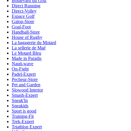
Boulevard du Golf
Direct Running
Direct-Volley
Espace Golf
Galop-Store
Goal-Foot
Handball-Store
House of Rugby
La bagagerie du Motard
La sellerie de Maé
Le Motard Bleu
Made in Paradis
Nauti-wave
On-Fight
Padel-Expert
Pecheur-Store
Pet and Garden
Slowood Interior
Smash-Expert
Sneak'In
Sneakids
Sport is good
Training-Fit
Trek-Expert
Triathlon Expert