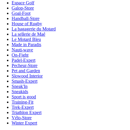
Espace Golf
Galop-Store
Goal-Foot
Handball-Store
House of Rugby
La bagagerie du Motard
La sellerie de Maé
Le Motard Bleu
Made in Paradis
Nauti-wave
On-Fight
Padel-Expert
Pecheur-Store
Pet and Garden
Slowood Interior
Smash-Expert
Sneak'In
Sneakids
Sport is good
Training-Fit
Trek-Expert
Triathlon Expert
Vélo-Store
Winter Expert