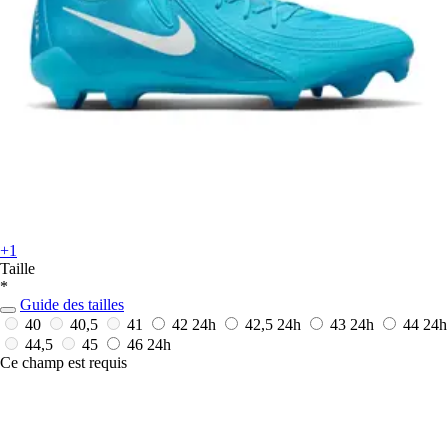
+1
Taille
*
Guide des tailles
40
40,5
41
42
24h
42,5
24h
43
24h
44
24h
44,5
45
46
24h
Ce champ est requis