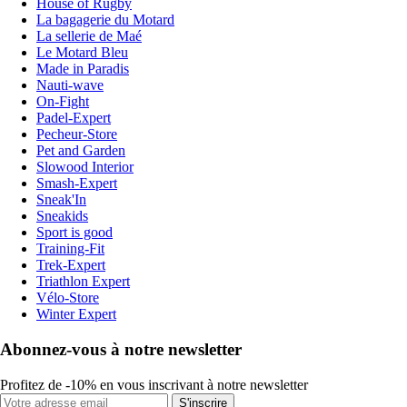
House of Rugby
La bagagerie du Motard
La sellerie de Maé
Le Motard Bleu
Made in Paradis
Nauti-wave
On-Fight
Padel-Expert
Pecheur-Store
Pet and Garden
Slowood Interior
Smash-Expert
Sneak'In
Sneakids
Sport is good
Training-Fit
Trek-Expert
Triathlon Expert
Vélo-Store
Winter Expert
Abonnez-vous à notre newsletter
Profitez de -10% en vous inscrivant à notre newsletter
S'inscrire