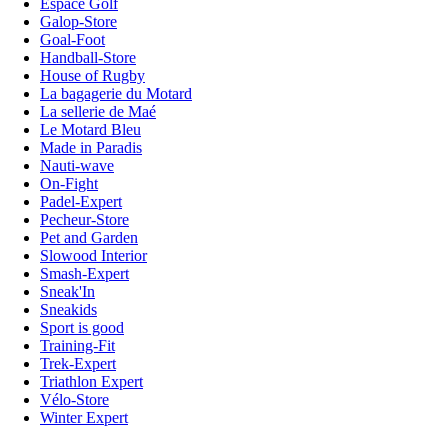
Espace Golf
Galop-Store
Goal-Foot
Handball-Store
House of Rugby
La bagagerie du Motard
La sellerie de Maé
Le Motard Bleu
Made in Paradis
Nauti-wave
On-Fight
Padel-Expert
Pecheur-Store
Pet and Garden
Slowood Interior
Smash-Expert
Sneak'In
Sneakids
Sport is good
Training-Fit
Trek-Expert
Triathlon Expert
Vélo-Store
Winter Expert