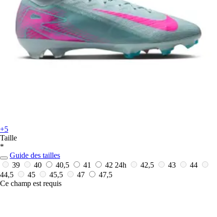
+5
Taille
*
Guide des tailles
39
40
40,5
41
42
24h
42,5
43
44
44,5
45
45,5
47
47,5
Ce champ est requis