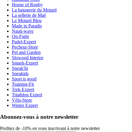
House of Rugby
La bagagerie du Motard
La sellerie de Maé
Le Motard Bleu
Made in Paradis
Nauti-wave
On-Fight
Padel-Expert
Pecheur-Store
Pet and Garden
Slowood Interior
Smash-Expert
Sneak'In
Sneakids
Sport is good
Training-Fit
Trek-Expert
Triathlon Expert
Vélo-Store
Winter Expert
Abonnez-vous à notre newsletter
Profitez de -10% en vous inscrivant à notre newsletter