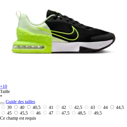
+10
Taille
*
Guide des tailles
39
40
40,5
41
42
42,5
43
44
44,5
45
45,5
46
47
47,5
48,5
49,5
Ce champ est requis