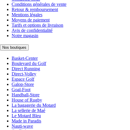
Conditions générales de vente
Retour & remboursement
Mentions légales
Moyens de paiement
Tarifs et options de livraison
Avis de confidentialité
Notre magasin
Nos boutiques
Basket-Center
Boulevard du Golf
Direct Running
Direct-Volley
Espace Golf
Galop-Store
Goal-Foot
Handball-Store
House of Rugby
La bagagerie du Motard
La sellerie de Maé
Le Motard Bleu
Made in Paradis
Nauti-wave