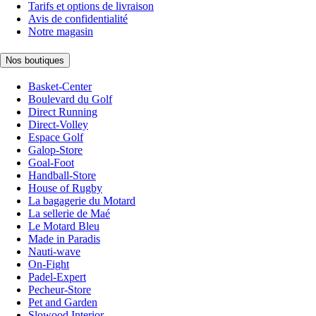
Tarifs et options de livraison
Avis de confidentialité
Notre magasin
Nos boutiques
Basket-Center
Boulevard du Golf
Direct Running
Direct-Volley
Espace Golf
Galop-Store
Goal-Foot
Handball-Store
House of Rugby
La bagagerie du Motard
La sellerie de Maé
Le Motard Bleu
Made in Paradis
Nauti-wave
On-Fight
Padel-Expert
Pecheur-Store
Pet and Garden
Slowood Interior