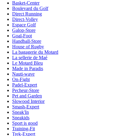
Basket-Center
Boulevard du Golf
Direct Running
Direct-Volley
Espace Golf
Galop-Store
Goal-Foot
Handball-Store
House of Rugby
La bagagerie du Motard
La sellerie de Maé
Le Motard Bleu
Made in Paradis
Nauti-wave
On-Fight
Padel-Expert
Pecheur-Store
Pet and Garden
Slowood Interior
Smash-Expert
Sneak'In
Sneakids
Sport is good
Training-Fit
Trek-Expert