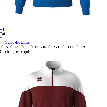
+4
Taille
*
Guide des tailles
S
M
L
XL
24h
2XL
3XL
4XL
Ce champ est requis