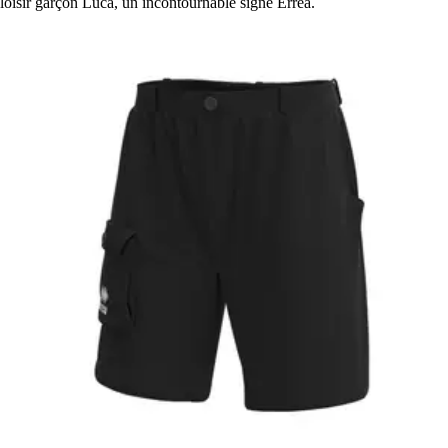
loisir garçon Luca, un incontournable signé Erreà.