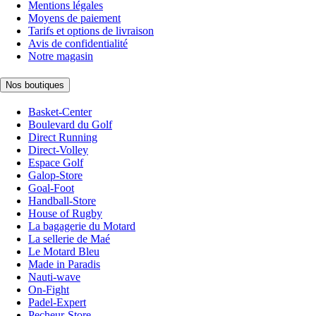
Mentions légales
Moyens de paiement
Tarifs et options de livraison
Avis de confidentialité
Notre magasin
Nos boutiques
Basket-Center
Boulevard du Golf
Direct Running
Direct-Volley
Espace Golf
Galop-Store
Goal-Foot
Handball-Store
House of Rugby
La bagagerie du Motard
La sellerie de Maé
Le Motard Bleu
Made in Paradis
Nauti-wave
On-Fight
Padel-Expert
Pecheur-Store