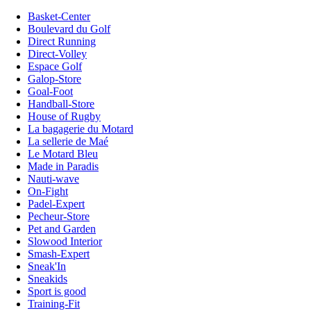
Basket-Center
Boulevard du Golf
Direct Running
Direct-Volley
Espace Golf
Galop-Store
Goal-Foot
Handball-Store
House of Rugby
La bagagerie du Motard
La sellerie de Maé
Le Motard Bleu
Made in Paradis
Nauti-wave
On-Fight
Padel-Expert
Pecheur-Store
Pet and Garden
Slowood Interior
Smash-Expert
Sneak'In
Sneakids
Sport is good
Training-Fit