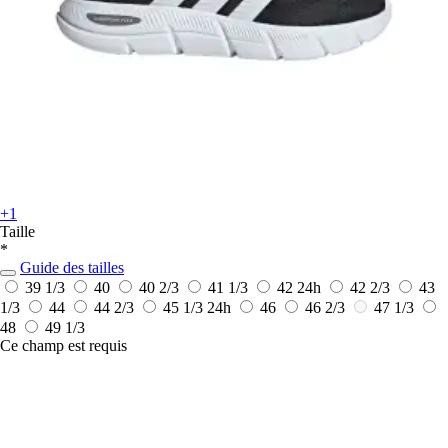
+1
Taille
*
Guide des tailles
39 1/3
40
40 2/3
41 1/3
42
24h
42 2/3
43
1/3
44
44 2/3
45 1/3
24h
46
46 2/3
47 1/3
48
49 1/3
Ce champ est requis