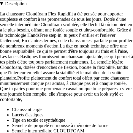
Description
La chaussure Cloudfoam Flex Rapidfit a été pensée pour apporter
souplesse et confort à tes promenades de tous les jours, Dotée d'une
semelle intermédiaire Cloudfoam sculptée, elle fléchit là où ton pied en
a le plus besoin, offrant une foulée souple et ultra-confortable, Grâce à
la technologie HandsFree step-in, tu peux l' enfiler et l'enlever
facilement, En d'autres termes, cette chaussure est parfaite pour profiter
de nombreux moments d'action,La tige en mesh technique offre une
bonne respirabilité, ce qui te permet d'être toujours au frais et à l'aise,
Les lacets élastiques fournissent un chaussant ajustable, ce qui permet à
tes pieds d'être toujours parfaitement maintenus, La semelle légère
Cloudfoam, dotées d'encoches de flexion, booste la flexibilité, tandis
que l'intérieur en relief assure la stabilité et le maintien de la voûte
plantaire,Profite pleinement du confort total offert par cette chaussure
minutieusement conçue par adidas, à chaque pas et à chaque foulée,
Que tu partes pour une promenade casual ou que tu te prépares à vivre
une journée bien remplie, elle s'impose pour avoir un look stylé et
confortable,
Chaussant large
Lacets élastiques
Tige en textile et synthétique
Semelle de propreté en mousse à mémoire de forme
Semelle intermédiaire CLOUDFOAM