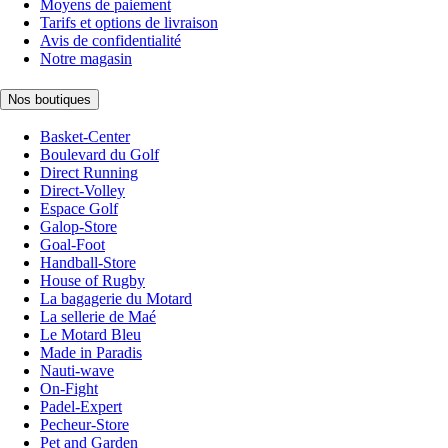
Moyens de paiement
Tarifs et options de livraison
Avis de confidentialité
Notre magasin
Nos boutiques
Basket-Center
Boulevard du Golf
Direct Running
Direct-Volley
Espace Golf
Galop-Store
Goal-Foot
Handball-Store
House of Rugby
La bagagerie du Motard
La sellerie de Maé
Le Motard Bleu
Made in Paradis
Nauti-wave
On-Fight
Padel-Expert
Pecheur-Store
Pet and Garden