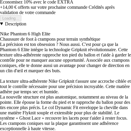
Économisez 10%
avec le code
EXTRA
+14,00 €
offerts sur votre prochaine commande
Crédités après
validation de votre commande
Loading...
Description
Nike Phantom 6 High Elite
Chaussure de foot à crampons pour terrain synthétique
La précision est ton obsession ? Nous aussi. C'est pour ça que la
Phantom 6 Elite intègre la technologie Gripknit révolutionnaire. Cette
texture ultra-adhérente rapproche ton pied du ballon et t'aide à garder le
contrôle pour ne manquer aucune opportunité. Associée aux crampons
coniques, elle te donne aussi un avantage pour changer de direction en
un clin d'œil et marquer des buts.
La texture ultra-adhérente Nike Gripknit t'assure une accroche ciblée et
tout le contrôle nécessaire pour une précision incroyable. Cette matière
adhère par temps sec et humide.
La nouvelle structure est plus anatomique, notamment au niveau de la
pointe. Elle épouse la forme du pied et te rapproche du ballon pour des
tirs encore plus précis. Le col Dynamic Fit enveloppe la cheville dans
une matière Flyknit souple et extensible pour plus de stabilité. Le
système « Ghost Lace » recouvre les lacets pour t'aider à rester focus.
Les crampons coniques sur la plaque garantissent une adhérence
exceptionnelle à haute vitesse.