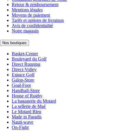
Retour & remboursement
Mentions légales
Moyens de paiement
Tarifs et options de livraison
Avis de confidentialité
Notre magasin
Nos boutiques
Basket-Center
Boulevard du Golf
Direct Running
Direct-Volley
Espace Golf
Galop-Store
Goal-Foot
Handball-Store
House of Rugby
La bagagerie du Motard
La sellerie de Maé
Le Motard Bleu
Made in Paradis
Nauti-wave
On-Fight