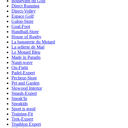
Boulevard du Golf
Direct Running
Direct-Volley
Espace Golf
Galop-Store
Goal-Foot
Handball-Store
House of Rugby
La bagagerie du Motard
La sellerie de Maé
Le Motard Bleu
Made in Paradis
Nauti-wave
On-Fight
Padel-Expert
Pecheur-Store
Pet and Garden
Slowood Interior
Smash-Expert
Sneak'In
Sneakids
Sport is good
Training-Fit
Trek-Expert
Triathlon Expert