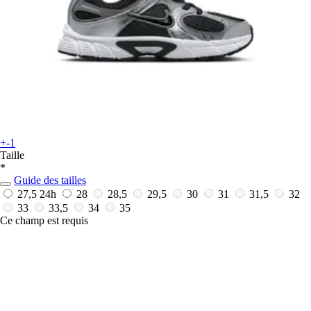
+-1
Taille
*
Guide des tailles
27,5
24h
28
28,5
29,5
30
31
31,5
32
33
33,5
34
35
Ce champ est requis