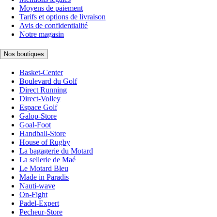
Moyens de paiement
Tarifs et options de livraison
Avis de confidentialité
Notre magasin
Nos boutiques
Basket-Center
Boulevard du Golf
Direct Running
Direct-Volley
Espace Golf
Galop-Store
Goal-Foot
Handball-Store
House of Rugby
La bagagerie du Motard
La sellerie de Maé
Le Motard Bleu
Made in Paradis
Nauti-wave
On-Fight
Padel-Expert
Pecheur-Store