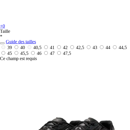
+0
Taille
*
Guide des tailles
39
40
40,5
41
42
42,5
43
44
44,5
45
45,5
46
47
47,5
Ce champ est requis