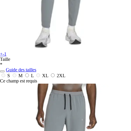
+-1
Taille
*
Guide des tailles
S
M
L
XL
2XL
Ce champ est requis