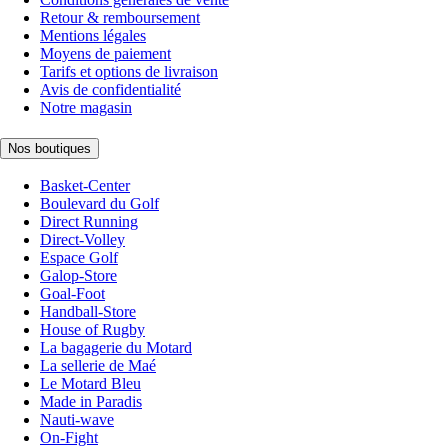
Retour & remboursement
Mentions légales
Moyens de paiement
Tarifs et options de livraison
Avis de confidentialité
Notre magasin
Nos boutiques
Basket-Center
Boulevard du Golf
Direct Running
Direct-Volley
Espace Golf
Galop-Store
Goal-Foot
Handball-Store
House of Rugby
La bagagerie du Motard
La sellerie de Maé
Le Motard Bleu
Made in Paradis
Nauti-wave
On-Fight