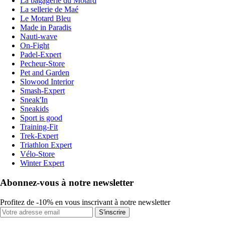
La bagagerie du Motard
La sellerie de Maé
Le Motard Bleu
Made in Paradis
Nauti-wave
On-Fight
Padel-Expert
Pecheur-Store
Pet and Garden
Slowood Interior
Smash-Expert
Sneak'In
Sneakids
Sport is good
Training-Fit
Trek-Expert
Triathlon Expert
Vélo-Store
Winter Expert
Abonnez-vous à notre newsletter
Profitez de -10% en vous inscrivant à notre newsletter
S'inscrire