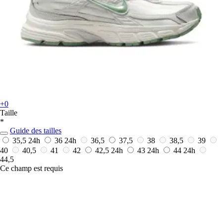
+0
Taille
*
Guide des tailles
35,5
24h
36
24h
36,5
37,5
38
38,5
39
40
40,5
41
42
42,5
24h
43
24h
44
24h
44,5
Ce champ est requis