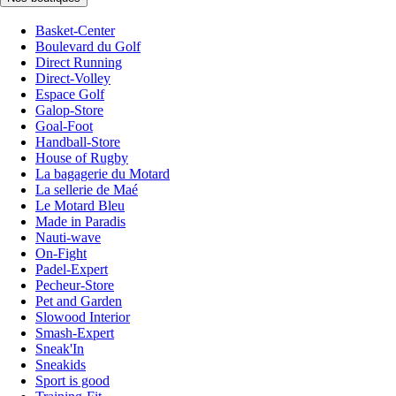
Basket-Center
Boulevard du Golf
Direct Running
Direct-Volley
Espace Golf
Galop-Store
Goal-Foot
Handball-Store
House of Rugby
La bagagerie du Motard
La sellerie de Maé
Le Motard Bleu
Made in Paradis
Nauti-wave
On-Fight
Padel-Expert
Pecheur-Store
Pet and Garden
Slowood Interior
Smash-Expert
Sneak'In
Sneakids
Sport is good