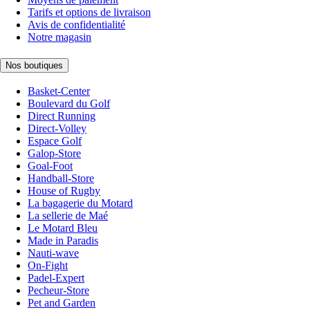
Tarifs et options de livraison
Avis de confidentialité
Notre magasin
Nos boutiques
Basket-Center
Boulevard du Golf
Direct Running
Direct-Volley
Espace Golf
Galop-Store
Goal-Foot
Handball-Store
House of Rugby
La bagagerie du Motard
La sellerie de Maé
Le Motard Bleu
Made in Paradis
Nauti-wave
On-Fight
Padel-Expert
Pecheur-Store
Pet and Garden