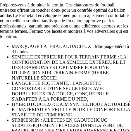
Préparez-vous à dominer le terrain. Ces chaussures de football
unisexes offrent un toucher doux pour un contrôle optimal du ballon.
adidas Le Primeknit enveloppe le pied pour un ajustement confortable
et un meilleur soutien, tandis que le Predator, approuvé par les
professionnels, garantit une précision et une adhérence accrues sur les
terrains fermes. Fermez vos lacets et montrez à vos adversaires qui est
le patron.
MARQUAGE LATÉRAL AUDACIEUX : Marquage latéral à
3 bandes
SEMELLE EXTÉRIEURE POUR TERRAIN FERME : LA
CONFIGURATION DE LA SEMELLE EXTÉRIEURE ET
DES CRAMPONS EST OPTIMISÉE POUR UNE
UTILISATION SUR TERRAIN FERME (HERBE
NATURELLE SÈCHE).
LANGUETTE FLOTTANTE : LANGUETTE
CONFORTABLE D'UNE SEULE PIÈCE AVEC
DOUBLURE EXTRA DOUCE, CONÇUE POUR
S'ADAPTER À LA FORME DU PIED.
HYBRIDTOUCH2.0 : DAIM SYNTHÉTIQUE ACTUALISÉ
ET MATÉRIAU EN FEUILLE POUR LE CONFORT ET LA
STABILITÉ DE L'EMPEIGNE.
STRIKESKIN : AILETTES EN CAOUTCHOUC
STRATÉGIQUEMENT PLACÉES DANS LA ZONE DE
FRAPPE POUR UNE MEILLEURE ADHÉRENCE ET DES