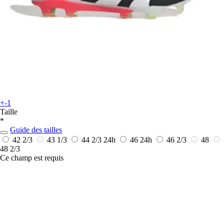
+-1
Taille
*
Guide des tailles
42 2/3
43 1/3
44 2/3
24h
46
24h
46 2/3
48
48 2/3
Ce champ est requis