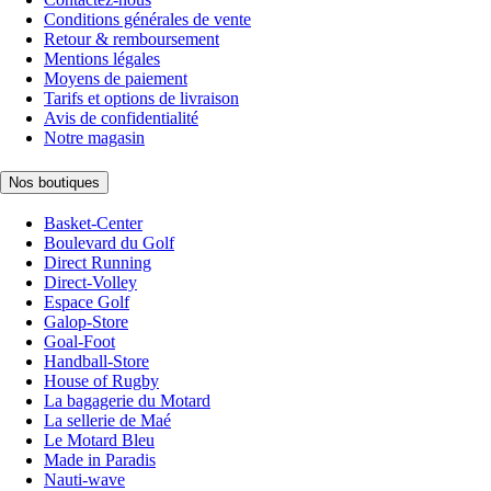
Conditions générales de vente
Retour & remboursement
Mentions légales
Moyens de paiement
Tarifs et options de livraison
Avis de confidentialité
Notre magasin
Nos boutiques
Basket-Center
Boulevard du Golf
Direct Running
Direct-Volley
Espace Golf
Galop-Store
Goal-Foot
Handball-Store
House of Rugby
La bagagerie du Motard
La sellerie de Maé
Le Motard Bleu
Made in Paradis
Nauti-wave