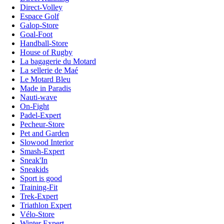
Direct-Volley
Espace Golf
Galop-Store
Goal-Foot
Handball-Store
House of Rugby
La bagagerie du Motard
La sellerie de Maé
Le Motard Bleu
Made in Paradis
Nauti-wave
On-Fight
Padel-Expert
Pecheur-Store
Pet and Garden
Slowood Interior
Smash-Expert
Sneak'In
Sneakids
Sport is good
Training-Fit
Trek-Expert
Triathlon Expert
Vélo-Store
Winter Expert